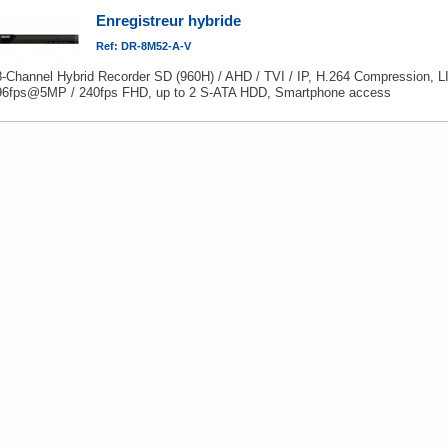
Enregistreur hybride
Ref: DR-8M52-A-V
8-Channel Hybrid Recorder SD (960H) / AHD / TVI / IP, H.264 Compression
96fps@5MP / 240fps FHD, up to 2 S-ATA HDD, Smartphone access