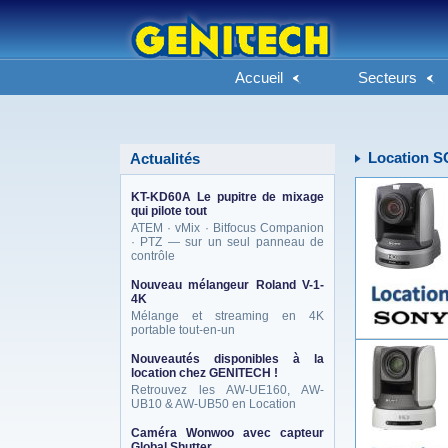
Accueil
Secteurs
Location 
Actualités
KT-KD60A Le pupitre de mixage
qui pilote tout
ATEM · vMix · Bitfocus Companion
· PTZ — sur un seul panneau de
contrôle
Nouveau mélangeur Roland V-1-
4K
Mélange et streaming en 4K
portable tout-en-un
Nouveautés disponibles à la
location chez GENITECH !
Retrouvez les AW-UE160, AW-
UB10 & AW-UB50 en Location
Caméra Wonwoo avec capteur
Global Shutter