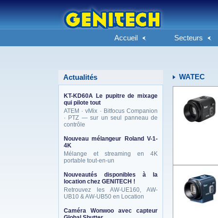
Accueil
Secteurs
WATEC
Actualités
KT-KD60A Le pupitre de mixage
qui pilote tout
ATEM · vMix · Bitfocus Companion
· PTZ — sur un seul panneau de
contrôle
Nouveau mélangeur Roland V-1-
4K
Mélange et streaming en 4K
portable tout-en-un
Nouveautés disponibles à la
location chez GENITECH !
Retrouvez les AW-UE160, AW-
UB10 & AW-UB50 en Location
Caméra Wonwoo avec capteur
Global Shutter