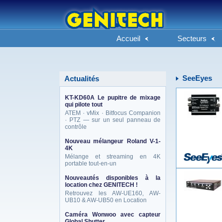
Accueil
Secteurs
SeeEyes
Actualités
KT-KD60A Le pupitre de mixage
qui pilote tout
ATEM · vMix · Bitfocus Companion
· PTZ — sur un seul panneau de
contrôle
Nouveau mélangeur Roland V-1-
4K
Mélange et streaming en 4K
portable tout-en-un
Nouveautés disponibles à la
location chez GENITECH !
Retrouvez les AW-UE160, AW-
UB10 & AW-UB50 en Location
Caméra Wonwoo avec capteur
Global Shutter