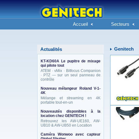
Accueil
Secteurs
Genitech
Actualités
KT-KD60A Le pupitre de mixage
qui pilote tout
ATEM · vMix · Bitfocus Companion
· PTZ — sur un seul panneau de
contrôle
Nouveau mélangeur Roland V-1-
4K
Mélange et streaming en 4K
portable tout-en-un
Nouveautés disponibles à la
location chez GENITECH !
Retrouvez les AW-UE160, AW-
UB10 & AW-UB50 en Location
Caméra Wonwoo avec capteur
Global Shutter