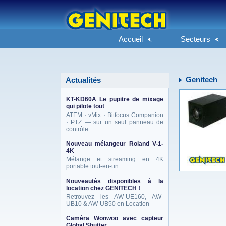
Accueil
Secteurs
Genitech
Actualités
KT-KD60A Le pupitre de mixage
qui pilote tout
ATEM · vMix · Bitfocus Companion
· PTZ — sur un seul panneau de
contrôle
Nouveau mélangeur Roland V-1-
4K
Mélange et streaming en 4K
portable tout-en-un
Nouveautés disponibles à la
location chez GENITECH !
Retrouvez les AW-UE160, AW-
UB10 & AW-UB50 en Location
Caméra Wonwoo avec capteur
Global Shutter