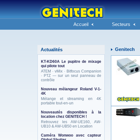
Accueil
Secteurs
Genitech
Actualités
KT-KD60A Le pupitre de mixage
qui pilote tout
ATEM · vMix · Bitfocus Companion
· PTZ — sur un seul panneau de
contrôle
Nouveau mélangeur Roland V-1-
4K
Mélange et streaming en 4K
portable tout-en-un
Nouveautés disponibles à la
location chez GENITECH !
Retrouvez les AW-UE160, AW-
UB10 & AW-UB50 en Location
Caméra Wonwoo avec capteur
Global Shutter