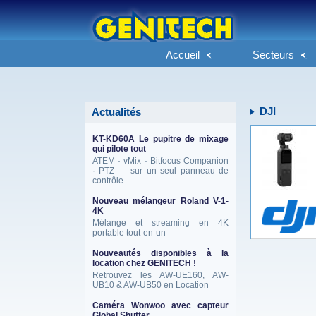
Accueil
Secteurs
DJI
Actualités
KT-KD60A Le pupitre de mixage
qui pilote tout
ATEM · vMix · Bitfocus Companion
· PTZ — sur un seul panneau de
contrôle
Nouveau mélangeur Roland V-1-
4K
Mélange et streaming en 4K
portable tout-en-un
Nouveautés disponibles à la
location chez GENITECH !
Retrouvez les AW-UE160, AW-
UB10 & AW-UB50 en Location
Caméra Wonwoo avec capteur
Global Shutter