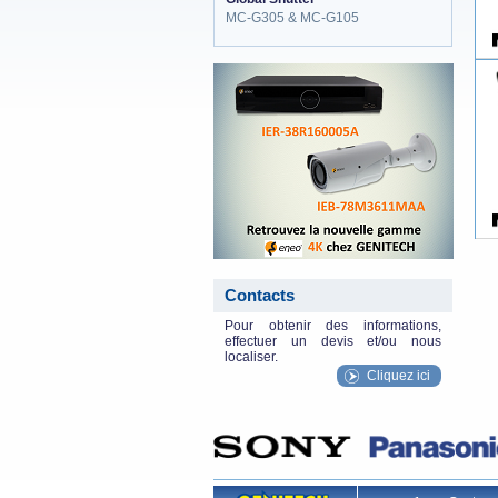
MC-G305 & MC-G105
eneo_actu.png
Contacts
Pour obtenir des informations,
effectuer un devis et/ou nous
localiser.
Cliquez ici