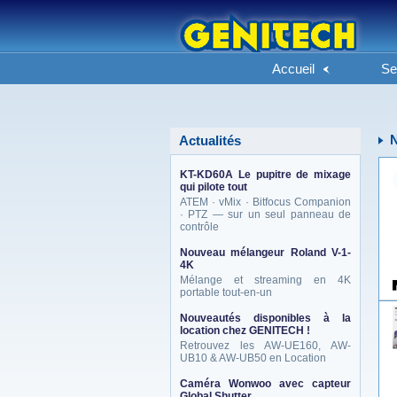
Accueil
Se
Actualités
KT-KD60A Le pupitre de mixage
qui pilote tout
ATEM · vMix · Bitfocus Companion
· PTZ — sur un seul panneau de
contrôle
Nouveau mélangeur Roland V-1-
4K
Mélange et streaming en 4K
portable tout-en-un
Nouveautés disponibles à la
location chez GENITECH !
Retrouvez les AW-UE160, AW-
UB10 & AW-UB50 en Location
Caméra Wonwoo avec capteur
Global Shutter