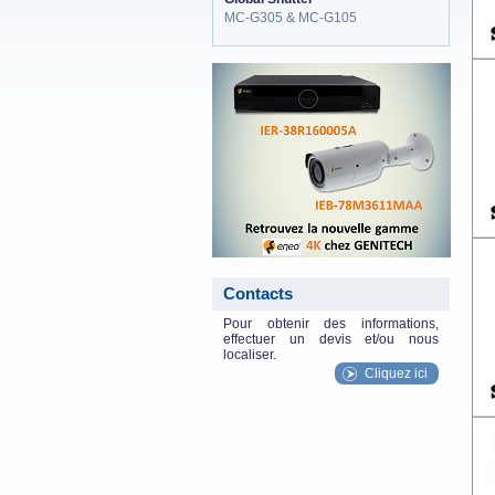
MC-G305 & MC-G105
eneo_actu.png
Contacts
Pour obtenir des informations,
effectuer un devis et/ou nous
localiser.
Cliquez ici