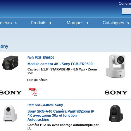
Conditi
cteurs
Produits
Marques
Catalogues
Sony
Ref: FCB-ER9500
Module camera 4K - Sony FCB-ER9500
Capteur 1/1.8'' STARVIS2 4K - 8.5 Mpx - Zoom
25x
Plus de détails
Ref: SRG-A40WC Sony
Sony SRG-A40 Caméra Pan/Tilt/Zoom IP
4K avec zoom 30x et fonction
Autotracking
Caméra PTZ 4K avec cadrage automatique par
IA