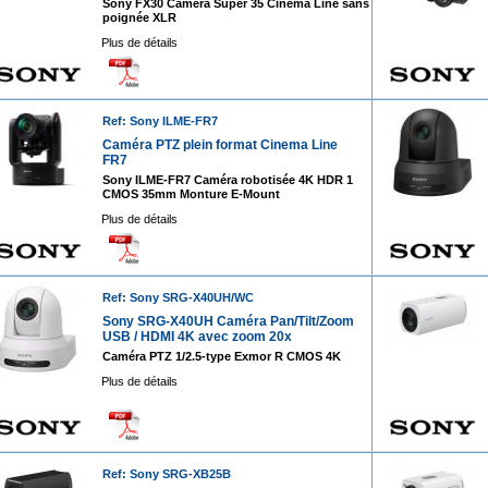
Sony FX30 Caméra Super 35 Cinema Line sans
poignée XLR
Plus de détails
Ref: Sony ILME-FR7
Caméra PTZ plein format Cinema Line
FR7
Sony ILME-FR7 Caméra robotisée 4K HDR 1
CMOS 35mm Monture E-Mount
Plus de détails
Ref: Sony SRG-X40UH/WC
Sony SRG-X40UH Caméra Pan/Tilt/Zoom
USB / HDMI 4K avec zoom 20x
Caméra PTZ 1/2.5-type Exmor R CMOS 4K
Plus de détails
Ref: Sony SRG-XB25B