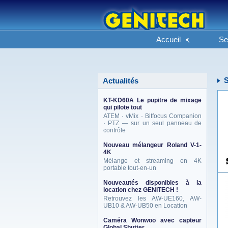
Accueil
Se
Actualités
KT-KD60A Le pupitre de mixage
qui pilote tout
ATEM · vMix · Bitfocus Companion
· PTZ — sur un seul panneau de
contrôle
Nouveau mélangeur Roland V-1-
4K
Mélange et streaming en 4K
portable tout-en-un
Nouveautés disponibles à la
location chez GENITECH !
Retrouvez les AW-UE160, AW-
UB10 & AW-UB50 en Location
Caméra Wonwoo avec capteur
Global Shutter