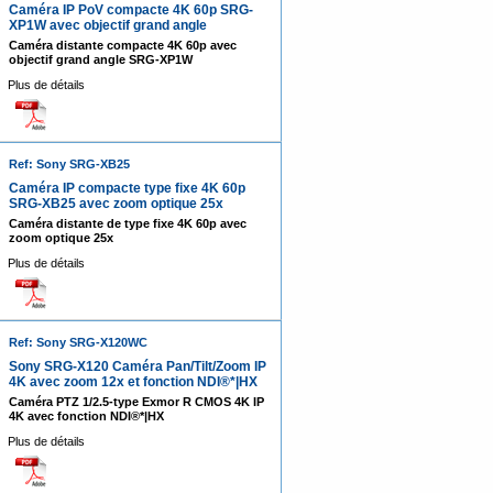
Caméra IP PoV compacte 4K 60p SRG-
XP1W avec objectif grand angle
Caméra distante compacte 4K 60p avec
objectif grand angle SRG-XP1W
Plus de détails
Ref: Sony SRG-XB25
Caméra IP compacte type fixe 4K 60p
SRG-XB25 avec zoom optique 25x
Caméra distante de type fixe 4K 60p avec
zoom optique 25x
Plus de détails
Ref: Sony SRG-X120WC
Sony SRG-X120 Caméra Pan/Tilt/Zoom IP
4K avec zoom 12x et fonction NDI®*|HX
Caméra PTZ 1/2.5-type Exmor R CMOS 4K IP
4K avec fonction NDI®*|HX
Plus de détails