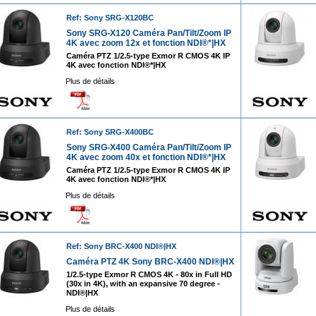
Ref: Sony SRG-X120BC
Sony SRG-X120 Caméra Pan/Tilt/Zoom IP
4K avec zoom 12x et fonction NDI®*|HX
Caméra PTZ 1/2.5-type Exmor R CMOS 4K IP
4K avec fonction NDI®*|HX
Plus de détails
Ref: Sony SRG-X400BC
Sony SRG-X400 Caméra Pan/Tilt/Zoom IP
4K avec zoom 40x et fonction NDI®*|HX
Caméra PTZ 1/2.5-type Exmor R CMOS 4K IP
4K avec fonction NDI®*|HX
Plus de détails
Ref: Sony BRC-X400 NDI®|HX
Caméra PTZ 4K Sony BRC-X400 NDI®|HX
1/2.5-type Exmor R CMOS 4K - 80x in Full HD
(30x in 4K), with an expansive 70 degree -
NDI®|HX
Plus de détails