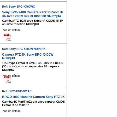
Ref: Sony SRG-X400WC
Sony SRG-X400 Caméra Pan/Tilt/Zoom IP
4K avec zoom 40x et fonction NDI®*|HX
Caméra PTZ 1/2.5-type Exmor R CMOS 4K IP
4K avec fonction NDI®*|HX
Plus de détails
Ref: Sony BRC-X400W NDI®|HX
Caméra PTZ 4K Sony BRC-X400W
NDI®|HX
1/2.5-type Exmor R CMOS 4K - 80x in Full HD
(30x in 4K), with an expansive 70 degree -
NDI®|HX
Plus de détails
Ref: BRC-X1000W/AC
BRC-X1000 blanche Camera Sony PTZ 4K
Caméra 4K Pan/Tilt/Zoom avec capteur CMOS
Exmor R de taille 1"
Plus de détails