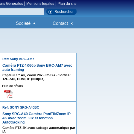
ons Générales
Mentions légales
Plan du site
Société
Contact
Ref: Sony BRC-AM7
Caméra PTZ 4K60p Sony BRC-AM7 avec
auto framing
Capteur 1/" 4K, Zoom 20x - PoE++ - Sorties :
12G-SDI, HDMI, IP (NDI|HX)
Plus de détails
Ref: SONY SRG-A40BC
Sony SRG-A40 Caméra Pan/Tilt/Zoom IP
4K avec zoom 30x et fonction
Autotracking
Caméra PTZ 4K avec cadrage automatique par
IA