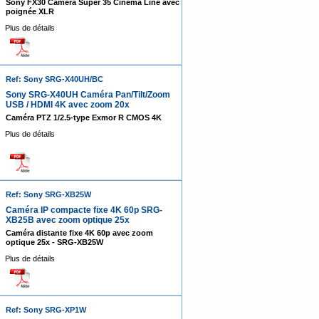
Sony FX30 Caméra Super 35 Cinema Line avec
poignée XLR
Plus de détails
Ref: Sony SRG-X40UH/BC
Sony SRG-X40UH Caméra Pan/Tilt/Zoom
USB / HDMI 4K avec zoom 20x
Caméra PTZ 1/2.5-type Exmor R CMOS 4K
Plus de détails
Ref: Sony SRG-XB25W
Caméra IP compacte fixe 4K 60p SRG-
XB25B avec zoom optique 25x
Caméra distante fixe 4K 60p avec zoom
optique 25x - SRG-XB25W
Plus de détails
Ref: Sony SRG-XP1W