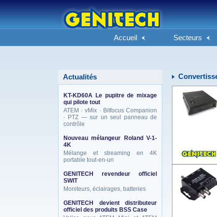
Accueil
Secteurs
Convertiss
Actualités
KT-KD60A Le pupitre de mixage
qui pilote tout
ATEM · vMix · Bitfocus Companion
· PTZ — sur un seul panneau de
contrôle
Nouveau mélangeur Roland V-1-
4K
Mélange et streaming en 4K
portable tout-en-un
GENITECH revendeur officiel
SWIT
Moniteurs, éclairages, batteries
GENITECH devient distributeur
officiel des produits BSS Case