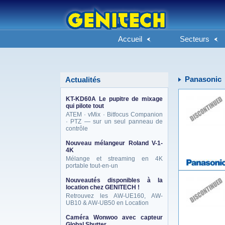
Accueil
Secteurs
Panasonic
Actualités
KT-KD60A Le pupitre de mixage
qui pilote tout
ATEM · vMix · Bitfocus Companion
· PTZ — sur un seul panneau de
contrôle
Nouveau mélangeur Roland V-1-
4K
Mélange et streaming en 4K
portable tout-en-un
Nouveautés disponibles à la
location chez GENITECH !
Retrouvez les AW-UE160, AW-
UB10 & AW-UB50 en Location
Caméra Wonwoo avec capteur
Global Shutter