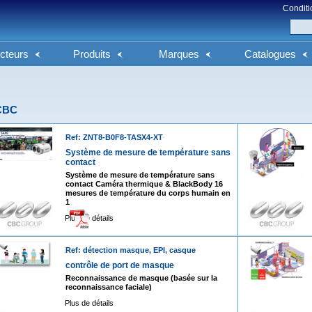
Conditi
cteurs
Produits
Marques
Catalogues
CBC
Ref: ZNT8-B0F8-TASX4-XT
Système de mesure de température sans
contact
Système de mesure de température sans
contact Caméra thermique & BlackBody 16
mesures de température du corps humain en
1
Plus de détails
Ref: détection masque, EPI, casque
contrôle de port de masque
Reconnaissance de masque (basée sur la
reconnaissance faciale)
Plus de détails