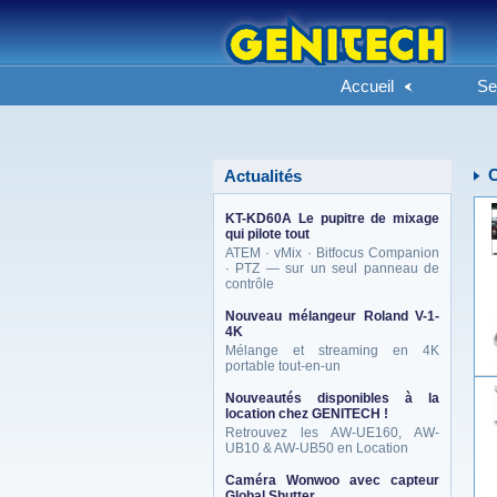
Accueil
Se
Actualités
KT-KD60A Le pupitre de mixage
qui pilote tout
ATEM · vMix · Bitfocus Companion
· PTZ — sur un seul panneau de
contrôle
Nouveau mélangeur Roland V-1-
4K
Mélange et streaming en 4K
portable tout-en-un
Nouveautés disponibles à la
location chez GENITECH !
Retrouvez les AW-UE160, AW-
UB10 & AW-UB50 en Location
Caméra Wonwoo avec capteur
Global Shutter