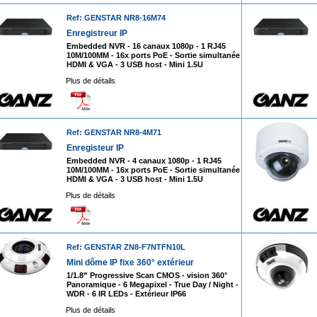
Ref: GENSTAR NR8-16M74
Enregistreur IP
Embedded NVR - 16 canaux 1080p - 1 RJ45
10M/100MM - 16x ports PoE - Sortie simultanée
HDMI & VGA - 3 USB host - Mini 1.5U
Plus de détails
Ref: GENSTAR NR8-4M71
Enregisteur IP
Embedded NVR - 4 canaux 1080p - 1 RJ45
10M/100MM - 16x ports PoE - Sortie simultanée
HDMI & VGA - 3 USB host - Mini 1.5U
Plus de détails
Ref: GENSTAR ZN8-F7NTFN10L
Mini dôme IP fixe 360° extérieur
1/1.8” Progressive Scan CMOS - vision 360°
Panoramique - 6 Megapixel - True Day / Night -
WDR - 6 IR LEDs - Extérieur IP66
Plus de détails