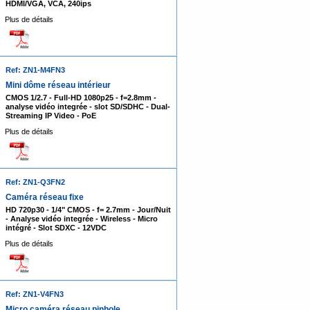
HDMI/VGA, VCA, 240ips
Plus de détails
Ref: ZN1-M4FN3
Mini dôme réseau intérieur
CMOS 1/2.7 - Full-HD 1080p25 - f=2.8mm -
analyse vidéo integrée - slot SD/SDHC - Dual-
Streaming IP Video - PoE
Plus de détails
Ref: ZN1-Q3FN2
Caméra réseau fixe
HD 720p30 - 1/4" CMOS - f= 2.7mm - Jour/Nuit
- Analyse vidéo integrée - Wireless - Micro
intégré - Slot SDXC - 12VDC
Plus de détails
Ref: ZN1-V4FN3
Micro caméra réseau pinhole