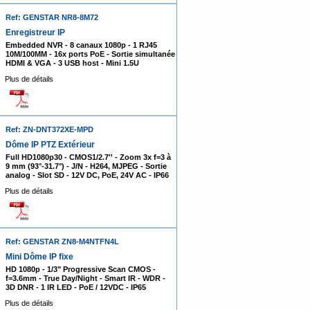
Ref: GENSTAR NR8-8M72
Enregistreur IP
Embedded NVR - 8 canaux 1080p - 1 RJ45
10M/100MM - 16x ports PoE - Sortie simultanée
HDMI & VGA - 3 USB host - Mini 1.5U
Plus de détails
Ref: ZN-DNT372XE-MPD
Dôme IP PTZ Extérieur
Full HD1080p30 - CMOS1/2.7'' - Zoom 3x f=3 à
9 mm (93°-31.7°) - J/N - H264, MJPEG - Sortie
analog - Slot SD - 12V DC, PoE, 24V AC - IP66
Plus de détails
Ref: GENSTAR ZN8-M4NTFN4L
Mini Dôme IP fixe
HD 1080p - 1/3" Progressive Scan CMOS -
f=3.6mm - True Day/Night - Smart IR - WDR -
3D DNR - 1 IR LED - PoE / 12VDC - IP65
Plus de détails