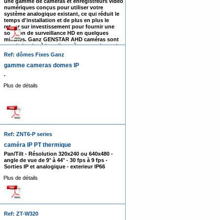
une gamme de caméras et enregistreurs vidéo
numériques conçus pour utiliser votre
système analogique existant, ce qui réduit le
temps d'installation et de plus en plus le
retour sur investissement pour fournir une
solution de surveillance HD en quelques
minutes. Ganz GENSTAR AHD caméras sont
aussi simples à installer et à entretenir que les
solutions analogiques traditionnelles. Ils sont
Ref: dômes Fixes Ganz
capables de fournir des vidéos HD 1080p -
capture plus de 4x la résolution des plus
gamme cameras domes IP
puissantes caméras les analogiques!
.
Disponible en 1080p balle et modèles mini
dôme.
Plus de détails
Plus de détails
Ref: ZNT6-P series
caméra IP PT thermique
Pan/Tilt - Résolution 320x240 ou 640x480 -
angle de vue de 9° à 44° - 30 fps à 9 fps -
Sorties IP et analogique - exterieur IP66
Plus de détails
Ref: ZT-W320