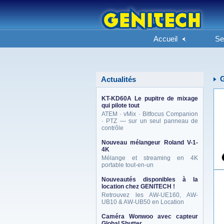
Accueil
Se
Actualités
KT-KD60A Le pupitre de mixage
qui pilote tout
ATEM · vMix · Bitfocus Companion
· PTZ — sur un seul panneau de
contrôle
Nouveau mélangeur Roland V-1-
4K
Mélange et streaming en 4K
portable tout-en-un
Nouveautés disponibles à la
location chez GENITECH !
Retrouvez les AW-UE160, AW-
UB10 & AW-UB50 en Location
Caméra Wonwoo avec capteur
Global Shutter