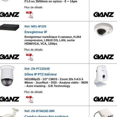
F1.0 ou 35/50mm en option - 8 ∼ 14µm
Plus de détails
Ref: NR1-4F23S
Enregistreur IP
Enregistreur numérique 4 caneaux, H.264
compression, LINUX OS, LAN, sortie
HDMI/VGA, VCA, 120fps
Plus de détails
Ref: ZN-PTZ202XE
Dôme IP PTZ Intérieur
HD1080p25 - 1/3" CMOS - Zoom 20x f=4.5 à
89mm - Jour/Nuit - DSS - Analyse vidéo - WDR
- Auto-tracking - GXi Technology
Plus de détails
Ref: ZN-BT662XE-MIR
Caméra réseau fixe extérieur