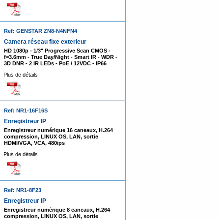
Ref: GENSTAR ZN8-N4NFN4
Camera réseau fixe exterieur
HD 1080p - 1/3" Progressive Scan CMOS -
f=3.6mm - True Day/Night - Smart IR - WDR -
3D DNR - 2 IR LEDs - PoE / 12VDC - IP66
Plus de détails
Ref: NR1-16F16S
Enregistreur IP
Enregistreur numérique 16 caneaux, H.264
compression, LINUX OS, LAN, sortie
HDMI/VGA, VCA, 480ips
Plus de détails
Ref: NR1-8F23
Enregistreur IP
Enregistreur numérique 8 caneaux, H.264
compression, LINUX OS, LAN, sortie