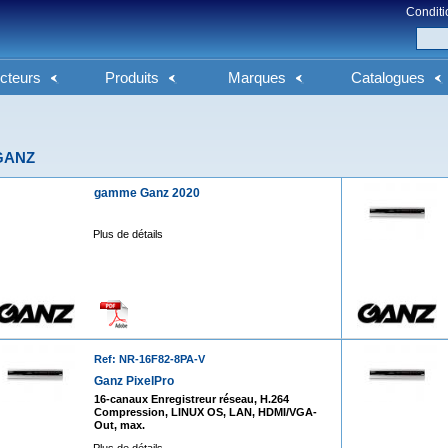
Conditi
cteurs
Produits
Marques
Catalogues
GANZ
gamme Ganz 2020
Plus de détails
Ref: NR-16F82-8PA-V
Ganz PixelPro
16-canaux Enregistreur réseau, H.264
Compression, LINUX OS, LAN, HDMI/VGA-
Out, max.