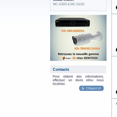
MC-G305 & MC-G105
eneo_actu.png
Contacts
Pour obtenir des informations,
effectuer un devis et/ou nous
localiser.
Cliquez ici