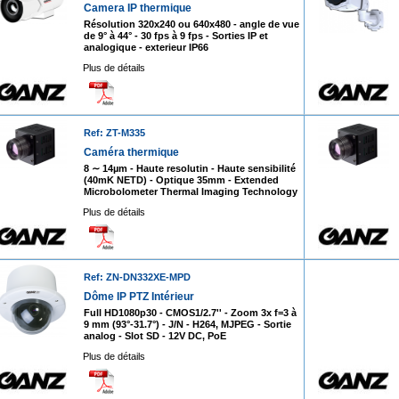
Camera IP thermique
Résolution 320x240 ou 640x480 - angle de vue
de 9° à 44° - 30 fps à 9 fps - Sorties IP et
analogique - exterieur IP66
Plus de détails
Ref: ZT-M335
Caméra thermique
8 ∼ 14µm - Haute resolutin - Haute sensibilité
(40mK NETD) - Optique 35mm - Extended
Microbolometer Thermal Imaging Technology
Plus de détails
Ref: ZN-DN332XE-MPD
Dôme IP PTZ Intérieur
Full HD1080p30 - CMOS1/2.7'' - Zoom 3x f=3 à
9 mm (93°-31.7°) - J/N - H264, MJPEG - Sortie
analog - Slot SD - 12V DC, PoE
Plus de détails