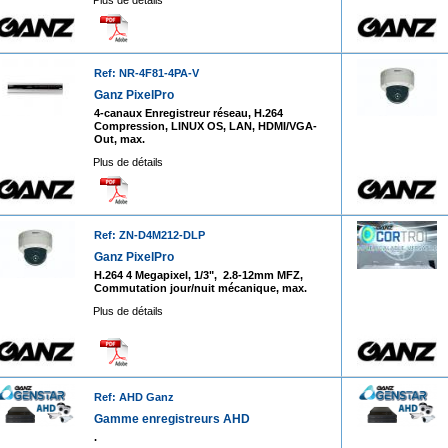
Plus de détails
Ref: NR-4F81-4PA-V
Ganz PixelPro
4-canaux Enregistreur réseau, H.264
Compression, LINUX OS, LAN, HDMI/VGA-
Out, max.
Plus de détails
Ref: ZN-D4M212-DLP
Ganz PixelPro
H.264 4 Megapixel, 1/3", 2.8-12mm MFZ,
Commutation jour/nuit mécanique, max.
Plus de détails
Ref: AHD Ganz
Gamme enregistreurs AHD
.