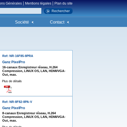
ons Générales
Mentions légales
Plan du site
Société
Contact
Ref: NR-16F85-8PRA
Ganz PixelPro
16-canaux Enregistreur réseau, H.264
Compression, LINUX OS, LAN, HDMI/VGA-
Out, max.
Plus de détails
Ref: NR-8F82-8PA-V
Ganz PixelPro
8-canaux Enregistreur réseau, H.264
Compression, LINUX OS, LAN, HDMI/VGA-
Out, max.