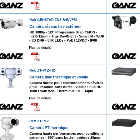
Ref: GENSTAR ZN8-B4NVF56
Caméra réseau fixe extérieur
HD 1080p - 1/3" Progressive Scan CMOS -
f=2.8-12mm - True Day/Night - Smart IR - WDR
- 3D DNR - 8 IR LEDs - PoE / 12VDC - IP66
Plus de détails
Ref: ZT-PTZ-HD
Caméra dual thermique et visible
Camera durcie pour environnements sévères-
IP 68 - rotation sans butée - visible : Full HD
1080 zoom x20 - Thermique : 8 ∼ 14µm
Plus de détails
Ref: ZT-PTZ
Camera PT thermique
Caméra haute performances pour conditions
extremes - 360° sans butée - optique 20mm,