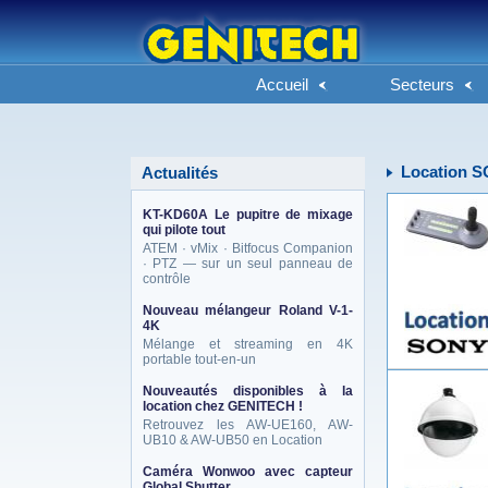
Accueil
Secteurs
Location 
Actualités
KT-KD60A Le pupitre de mixage
qui pilote tout
ATEM · vMix · Bitfocus Companion
· PTZ — sur un seul panneau de
contrôle
Nouveau mélangeur Roland V-1-
4K
Mélange et streaming en 4K
portable tout-en-un
Nouveautés disponibles à la
location chez GENITECH !
Retrouvez les AW-UE160, AW-
UB10 & AW-UB50 en Location
Caméra Wonwoo avec capteur
Global Shutter