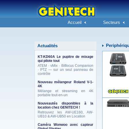
Accueil
Secteurs
Periphériq
Actualités
KT-KD60A Le pupitre de mixage
qui pilote tout
ATEM · vMix · Bitfocus Companion
· PTZ — sur un seul panneau de
contrôle
Nouveau mélangeur Roland V-1-
4K
Mélange et streaming en 4K
portable tout-en-un
Nouveautés disponibles à la
location chez GENITECH !
Retrouvez les AW-UE160, AW-
UB10 & AW-UB50 en Location
Caméra Wonwoo avec capteur
Global Shutter