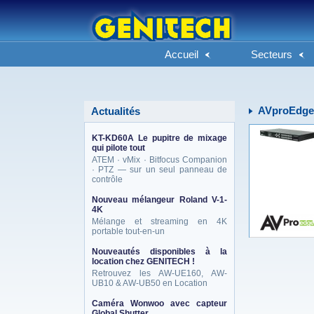
Accueil
Secteurs
AVproEdge
Actualités
KT-KD60A Le pupitre de mixage
qui pilote tout
ATEM · vMix · Bitfocus Companion
· PTZ — sur un seul panneau de
contrôle
Nouveau mélangeur Roland V-1-
4K
Mélange et streaming en 4K
portable tout-en-un
Nouveautés disponibles à la
location chez GENITECH !
Retrouvez les AW-UE160, AW-
UB10 & AW-UB50 en Location
Caméra Wonwoo avec capteur
Global Shutter