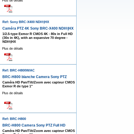
Plus de détails
Ref: Sony BRC-X400 NDI®|HX
Caméra PTZ 4K Sony BRC-X400 NDI®|HX
1/2.5-type Exmor R CMOS 4K - 80x in Full HD
(30x in 4K), with an expansive 70 degree -
NDI®|HX
Plus de détails
Ref: BRC-H800W/AC
BRC-H800 blanche Camera Sony PTZ
Caméra HD Pan/Tilt/Zoom avec capteur CMOS
Exmor R de type 1"
Plus de détails
Ref: BRC-H800
BRC-H800 Camera Sony PTZ Full HD
Caméra HD Pan/Tilt/Zoom avec capteur CMOS