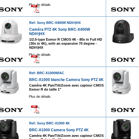
Plus de détails
Ref: Sony BRC-X400W NDI®|HX
Caméra PTZ 4K Sony BRC-X400W
NDI®|HX
1/2.5-type Exmor R CMOS 4K - 80x in Full HD
(30x in 4K), with an expansive 70 degree -
NDI®|HX
Plus de détails
Ref: BRC-X1000W/AC
BRC-X1000 blanche Camera Sony PTZ 4K
Caméra 4K Pan/Tilt/Zoom avec capteur CMOS
Exmor R de taille 1"
Plus de détails
Ref: Sony BRC-X1000 4K
BRC-X1000 Camera Sony PTZ 4K
Caméra 4K Pan/Tilt/Zoom avec capteur CMOS