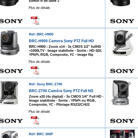
Exmor R de taille 1"
Plus de détails
Ref: BRC-H900
BRC-H900 Camera Sony PTZ Full HD
BRC-H900 : Zoom x14 - 3x CMOS 1/2'' fullHD
+1000LTV - Image stabilisée - Sortie : HD-SDI,
YPbPr, RGB, Composite, YC - Image flip
Plus de détails
Ref: Sony BRC-Z700
BRC-Z700 Caméra Sony PTZ Full HD
Zoom x20 (4x digital) - 3x CMOS 1/4'' Full HD -
Image stabilisée - Sortie : YPbPr ou RGB,
Composite, YC - Pilotage RS232C/422
Plus de détails
Ref: BRC-300P