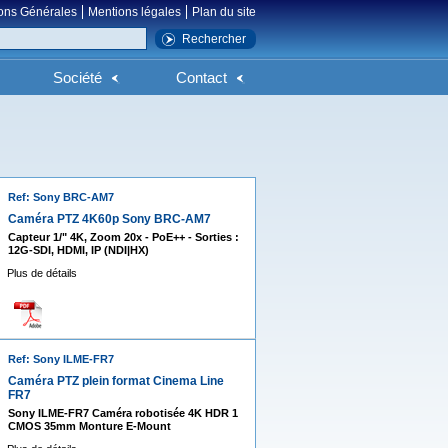
ons Générales
Mentions légales
Plan du site
Société
Contact
Ref: Sony BRC-AM7
Caméra PTZ 4K60p Sony BRC-AM7
Capteur 1/" 4K, Zoom 20x - PoE++ - Sorties :
12G-SDI, HDMI, IP (NDI|HX)
Plus de détails
Ref: Sony ILME-FR7
Caméra PTZ plein format Cinema Line
FR7
Sony ILME-FR7 Caméra robotisée 4K HDR 1
CMOS 35mm Monture E-Mount