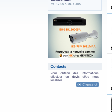
MC-G305 & MC-G105
eneo_actu.png
Contacts
Pour obtenir des informations,
effectuer un devis et/ou nous
localiser.
Cliquez ici