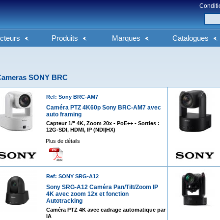
Conditi
cteurs
Produits
Marques
Catalogues
Cameras SONY BRC
Ref: Sony BRC-AM7
Caméra PTZ 4K60p Sony BRC-AM7 avec
auto framing
Capteur 1/" 4K, Zoom 20x - PoE++ - Sorties :
12G-SDI, HDMI, IP (NDI|HX)
Plus de détails
Ref: SONY SRG-A12
Sony SRG-A12 Caméra Pan/Tilt/Zoom IP
4K avec zoom 12x et fonction
Autotracking
Caméra PTZ 4K avec cadrage automatique par
IA