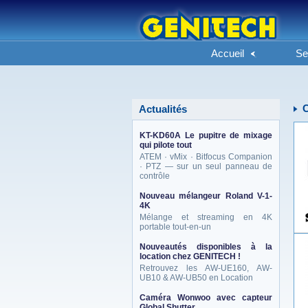
Accueil
Se
Actualités
KT-KD60A Le pupitre de mixage
qui pilote tout
ATEM · vMix · Bitfocus Companion
· PTZ — sur un seul panneau de
contrôle
Nouveau mélangeur Roland V-1-
4K
Mélange et streaming en 4K
portable tout-en-un
Nouveautés disponibles à la
location chez GENITECH !
Retrouvez les AW-UE160, AW-
UB10 & AW-UB50 en Location
Caméra Wonwoo avec capteur
Global Shutter