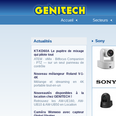
Accueil
Secteurs
Sony
Actualités
KT-KD60A Le pupitre de mixage
qui pilote tout
ATEM · vMix · Bitfocus Companion
· PTZ — sur un seul panneau de
contrôle
Nouveau mélangeur Roland V-1-
4K
Mélange et streaming en 4K
portable tout-en-un
Nouveautés disponibles à la
location chez GENITECH !
Retrouvez les AW-UE160, AW-
UB10 & AW-UB50 en Location
Caméra Wonwoo avec capteur
Global Shutter