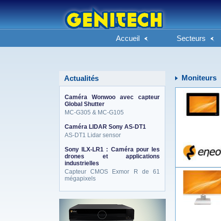
Accueil
Secteurs
Moniteurs
Actualités
Caméra Wonwoo avec capteur
Global Shutter
MC-G305 & MC-G105
Caméra LIDAR Sony AS-DT1
AS-DT1 Lidar sensor
Sony ILX-LR1 : Caméra pour les
drones et applications
industrielles
Capteur CMOS Exmor R de 61
mégapixels
eneo_actu.png