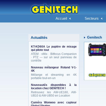
Accueil
Secteurs
Genitech
Actualités
KT-KD60A Le pupitre de mixage
qui pilote tout
ATEM · vMix · Bitfocus Companion
· PTZ — sur un seul panneau de
contrôle
Nouveau mélangeur Roland V-1-
4K
Mélange et streaming en 4K
portable tout-en-un
Nouveautés disponibles à la
location chez GENITECH !
Retrouvez les AW-UE160, AW-
UB10 & AW-UB50 en Location
Caméra Wonwoo avec capteur
Global Shutter