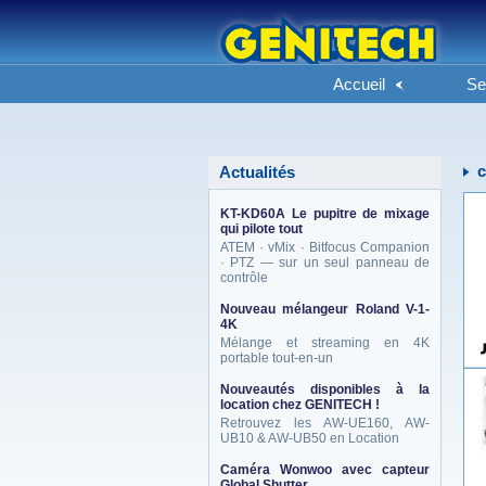
Accueil
Se
c
Actualités
KT-KD60A Le pupitre de mixage
qui pilote tout
ATEM · vMix · Bitfocus Companion
· PTZ — sur un seul panneau de
contrôle
Nouveau mélangeur Roland V-1-
4K
Mélange et streaming en 4K
portable tout-en-un
Nouveautés disponibles à la
location chez GENITECH !
Retrouvez les AW-UE160, AW-
UB10 & AW-UB50 en Location
Caméra Wonwoo avec capteur
Global Shutter