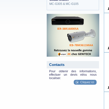
MC-G305 & MC-G105
eneo_actu.png
Contacts
Pour obtenir des informations,
effectuer un devis et/ou nous
localiser.
Cliquez ici