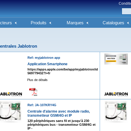
Conditi
cteurs
Produits
Marques
Catalogues
entrales Jablotron
Ref: myjablotron app
Application Smartphone
https://apps.apple.com/be/app/myjablotron/id
569779432?l=fr
Plus de détails
Ref: JA-107KRY4G
Centrale d'alarme avec module radio,
transmetteur GSM/4G et IP
120 périphériques sans fil et jusqu'à 230
périphériques bus - transmetteur GSM/4G et
IP -