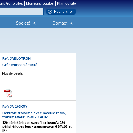
ons Générales
Mentions légales
Plan du site
Société
Contact
Ref: JABLOTRON
Créateur de sécurité
Plus de détails
Ref: JA-107KRY
Centrale d'alarme avec module radio,
transmetteur GSM/2G et IP
120 périphériques sans fil et jusqu'à 230
périphériques bus - transmetteur GSM/2G et
IP -