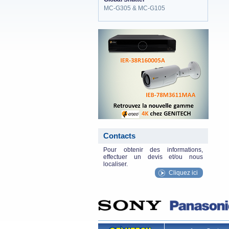
MC-G305 & MC-G105
eneo_actu.png
Contacts
Pour obtenir des informations,
effectuer un devis et/ou nous
localiser.
Cliquez ici