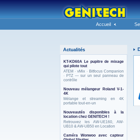
Accueil
Se
D
Actualités
KT-KD60A Le pupitre de mixage
qui pilote tout
ATEM · vMix · Bitfocus Companion
· PTZ — sur un seul panneau de
contrôle
Nouveau mélangeur Roland V-1-
4K
Mélange et streaming en 4K
portable tout-en-un
Nouveautés disponibles à la
location chez GENITECH !
Retrouvez les AW-UE160, AW-
UB10 & AW-UB50 en Location
Caméra Wonwoo avec capteur
Global Shutter