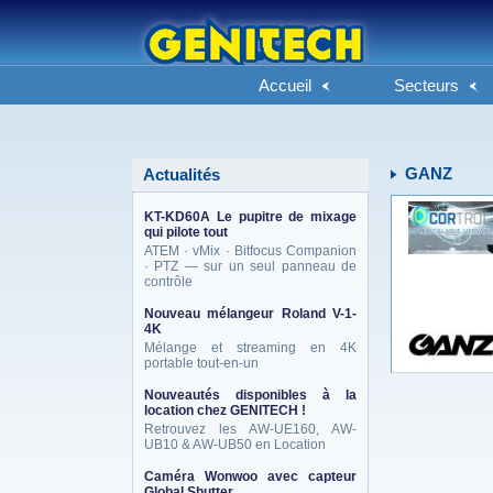
Accueil
Secteurs
GANZ
Actualités
KT-KD60A Le pupitre de mixage
qui pilote tout
ATEM · vMix · Bitfocus Companion
· PTZ — sur un seul panneau de
contrôle
Nouveau mélangeur Roland V-1-
4K
Mélange et streaming en 4K
portable tout-en-un
Nouveautés disponibles à la
location chez GENITECH !
Retrouvez les AW-UE160, AW-
UB10 & AW-UB50 en Location
Caméra Wonwoo avec capteur
Global Shutter