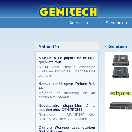
Accueil
Secteurs
Genitech
Actualités
KT-KD60A Le pupitre de mixage
qui pilote tout
ATEM · vMix · Bitfocus Companion
· PTZ — sur un seul panneau de
contrôle
Nouveau mélangeur Roland V-1-
4K
Mélange et streaming en 4K
portable tout-en-un
Nouveautés disponibles à la
location chez GENITECH !
Retrouvez les AW-UE160, AW-
UB10 & AW-UB50 en Location
Caméra Wonwoo avec capteur
Global Shutter