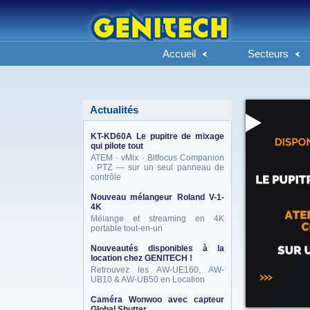
Accueil
Secteurs
Actualités
KT-KD60A Le pupitre de mixage
qui pilote tout
ATEM · vMix · Bitfocus Companion
· PTZ — sur un seul panneau de
contrôle
Nouveau mélangeur Roland V-1-
4K
Mélange et streaming en 4K
portable tout-en-un
Nouveautés disponibles à la
location chez GENITECH !
Retrouvez les AW-UE160, AW-
UB10 & AW-UB50 en Location
Caméra Wonwoo avec capteur
Global Shutter