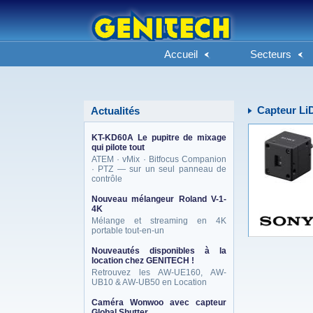
Accueil
Secteurs
Capteur L
Actualités
KT-KD60A Le pupitre de mixage
qui pilote tout
ATEM · vMix · Bitfocus Companion
· PTZ — sur un seul panneau de
contrôle
Nouveau mélangeur Roland V-1-
4K
Mélange et streaming en 4K
portable tout-en-un
Nouveautés disponibles à la
location chez GENITECH !
Retrouvez les AW-UE160, AW-
UB10 & AW-UB50 en Location
Caméra Wonwoo avec capteur
Global Shutter