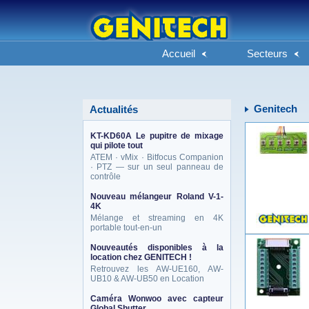
Accueil
Secteurs
Genitech
Actualités
KT-KD60A Le pupitre de mixage
qui pilote tout
ATEM · vMix · Bitfocus Companion
· PTZ — sur un seul panneau de
contrôle
Nouveau mélangeur Roland V-1-
4K
Mélange et streaming en 4K
portable tout-en-un
Nouveautés disponibles à la
location chez GENITECH !
Retrouvez les AW-UE160, AW-
UB10 & AW-UB50 en Location
Caméra Wonwoo avec capteur
Global Shutter