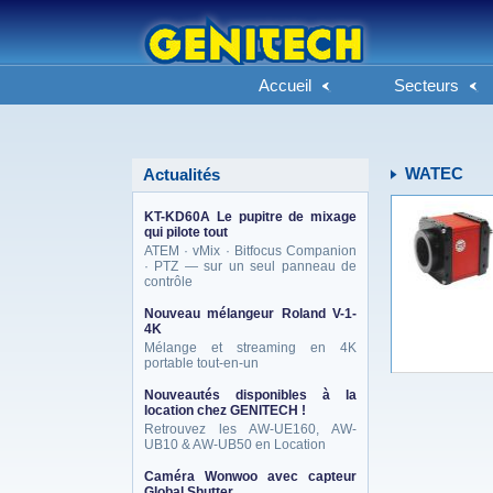
Accueil
Secteurs
WATEC
Actualités
KT-KD60A Le pupitre de mixage
qui pilote tout
ATEM · vMix · Bitfocus Companion
· PTZ — sur un seul panneau de
contrôle
Nouveau mélangeur Roland V-1-
4K
Mélange et streaming en 4K
portable tout-en-un
Nouveautés disponibles à la
location chez GENITECH !
Retrouvez les AW-UE160, AW-
UB10 & AW-UB50 en Location
Caméra Wonwoo avec capteur
Global Shutter