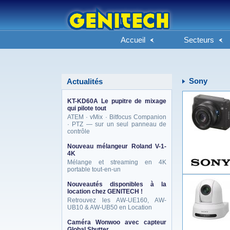
Accueil
Secteurs
Sony
Actualités
KT-KD60A Le pupitre de mixage
qui pilote tout
ATEM · vMix · Bitfocus Companion
· PTZ — sur un seul panneau de
contrôle
Nouveau mélangeur Roland V-1-
4K
Mélange et streaming en 4K
portable tout-en-un
Nouveautés disponibles à la
location chez GENITECH !
Retrouvez les AW-UE160, AW-
UB10 & AW-UB50 en Location
Caméra Wonwoo avec capteur
Global Shutter