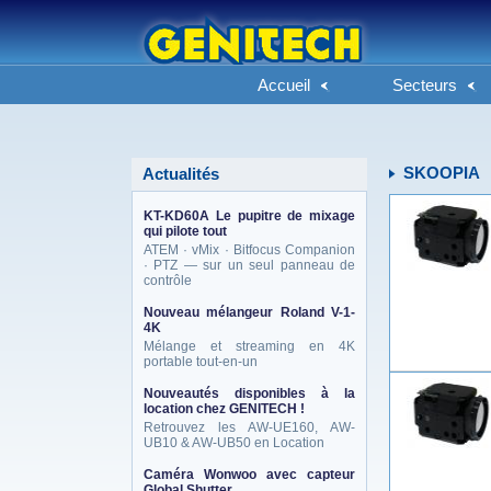
Accueil
Secteurs
SKOOPIA
Actualités
KT-KD60A Le pupitre de mixage
qui pilote tout
ATEM · vMix · Bitfocus Companion
· PTZ — sur un seul panneau de
contrôle
Nouveau mélangeur Roland V-1-
4K
Mélange et streaming en 4K
portable tout-en-un
Nouveautés disponibles à la
location chez GENITECH !
Retrouvez les AW-UE160, AW-
UB10 & AW-UB50 en Location
Caméra Wonwoo avec capteur
Global Shutter