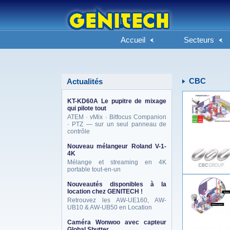
Accueil
Secteurs
CBC
Actualités
KT-KD60A Le pupitre de mixage
qui pilote tout
ATEM · vMix · Bitfocus Companion
· PTZ — sur un seul panneau de
contrôle
Nouveau mélangeur Roland V-1-
4K
Mélange et streaming en 4K
portable tout-en-un
Nouveautés disponibles à la
location chez GENITECH !
Retrouvez les AW-UE160, AW-
UB10 & AW-UB50 en Location
Caméra Wonwoo avec capteur
Global Shutter