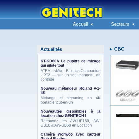
Accueil
Secteurs
CBC
Actualités
KT-KD60A Le pupitre de mixage
qui pilote tout
ATEM · vMix · Bitfocus Companion
· PTZ — sur un seul panneau de
contrôle
Nouveau mélangeur Roland V-1-
4K
Mélange et streaming en 4K
portable tout-en-un
Nouveautés disponibles à la
location chez GENITECH !
Retrouvez les AW-UE160, AW-
UB10 & AW-UB50 en Location
Caméra Wonwoo avec capteur
Global Shutter