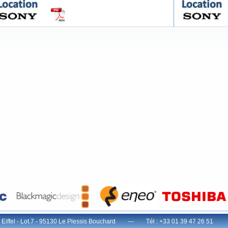
e Eiffel - Lot.7 - 95130 Le Plessis Bouchard --- Tél : +33 01 39 47 26 51 