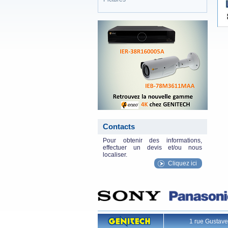
eneo_actu.png
Contacts
Pour obtenir des informations,
effectuer un devis et/ou nous
localiser.
Cliquez ici
1 rue Gustav