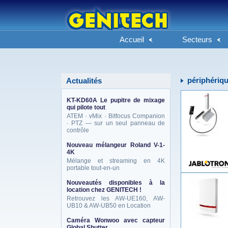
Accueil
Secteurs
périphériq
Actualités
KT-KD60A Le pupitre de mixage
qui pilote tout
ATEM · vMix · Bitfocus Companion
· PTZ — sur un seul panneau de
contrôle
Nouveau mélangeur Roland V-1-
4K
Mélange et streaming en 4K
portable tout-en-un
Nouveautés disponibles à la
location chez GENITECH !
Retrouvez les AW-UE160, AW-
UB10 & AW-UB50 en Location
Caméra Wonwoo avec capteur
Global Shutter