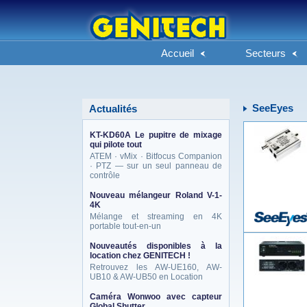
Accueil
Secteurs
SeeEyes
Actualités
KT-KD60A Le pupitre de mixage
qui pilote tout
ATEM · vMix · Bitfocus Companion
· PTZ — sur un seul panneau de
contrôle
Nouveau mélangeur Roland V-1-
4K
Mélange et streaming en 4K
portable tout-en-un
Nouveautés disponibles à la
location chez GENITECH !
Retrouvez les AW-UE160, AW-
UB10 & AW-UB50 en Location
Caméra Wonwoo avec capteur
Global Shutter