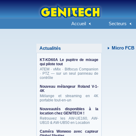
Accueil
Secteurs
Micro FCB
Actualités
KT-KD60A Le pupitre de mixage
qui pilote tout
ATEM · vMix · Bitfocus Companion
· PTZ — sur un seul panneau de
contrôle
Nouveau mélangeur Roland V-1-
4K
Mélange et streaming en 4K
portable tout-en-un
Nouveautés disponibles à la
location chez GENITECH !
Retrouvez les AW-UE160, AW-
UB10 & AW-UB50 en Location
Caméra Wonwoo avec capteur
Global Shutter