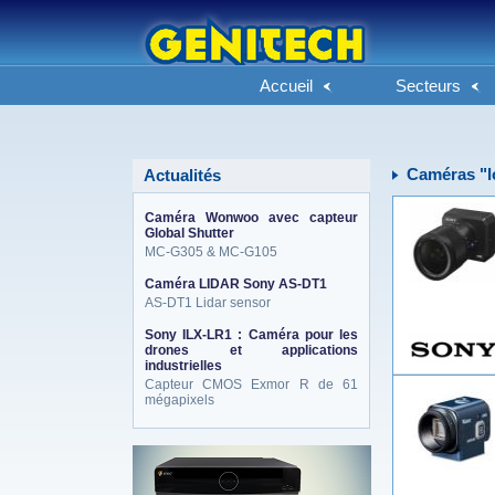
Accueil
Secteurs
Caméras "l
Actualités
Caméra Wonwoo avec capteur
Global Shutter
MC-G305 & MC-G105
Caméra LIDAR Sony AS-DT1
AS-DT1 Lidar sensor
Sony ILX-LR1 : Caméra pour les
drones et applications
industrielles
Capteur CMOS Exmor R de 61
mégapixels
eneo_actu.png