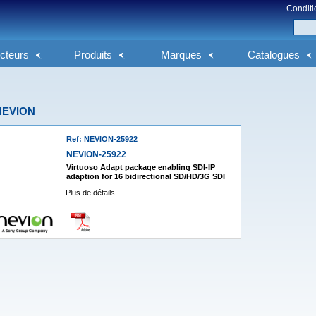
Conditi
cteurs
Produits
Marques
Catalogues
NEVION
Ref: NEVION-25922
NEVION-25922
Virtuoso Adapt package enabling SDI-IP
adaption for 16 bidirectional SD/HD/3G SDI
Plus de détails