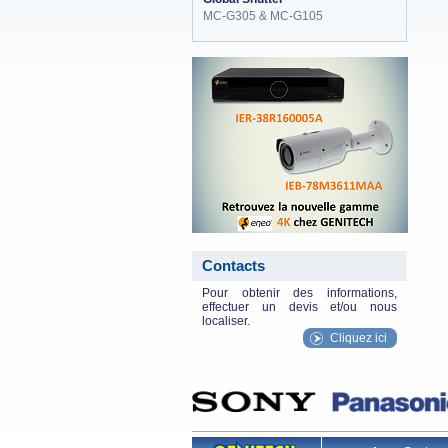
MC-G305 & MC-G105
eneo_actu.png
Contacts
Pour obtenir des informations,
effectuer un devis et/ou nous
localiser.
Cliquez ici