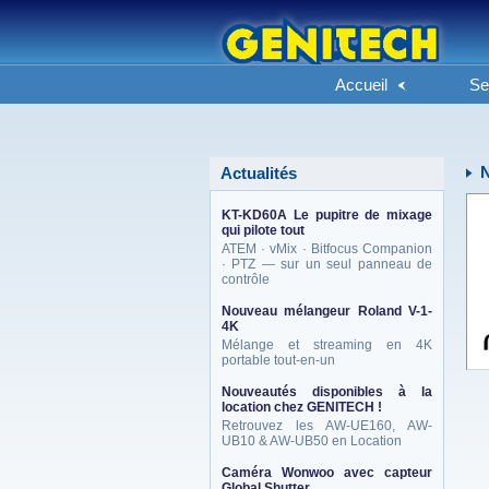
Accueil
Se
Actualités
KT-KD60A Le pupitre de mixage
qui pilote tout
ATEM · vMix · Bitfocus Companion
· PTZ — sur un seul panneau de
contrôle
Nouveau mélangeur Roland V-1-
4K
Mélange et streaming en 4K
portable tout-en-un
Nouveautés disponibles à la
location chez GENITECH !
Retrouvez les AW-UE160, AW-
UB10 & AW-UB50 en Location
Caméra Wonwoo avec capteur
Global Shutter