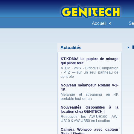
Accueil
Se
I
Actualités
KT-KD60A Le pupitre de mixage
qui pilote tout
ATEM · vMix · Bitfocus Companion
· PTZ — sur un seul panneau de
contrôle
Nouveau mélangeur Roland V-1-
4K
Mélange et streaming en 4K
portable tout-en-un
Nouveautés disponibles à la
location chez GENITECH !
Retrouvez les AW-UE160, AW-
UB10 & AW-UB50 en Location
Caméra Wonwoo avec capteur
Global Shutter