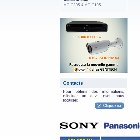
MC-G305 & MC-G105
eneo_actu.png
Contacts
Pour obtenir des informations,
effectuer un devis et/ou nous
localiser.
Cliquez ici