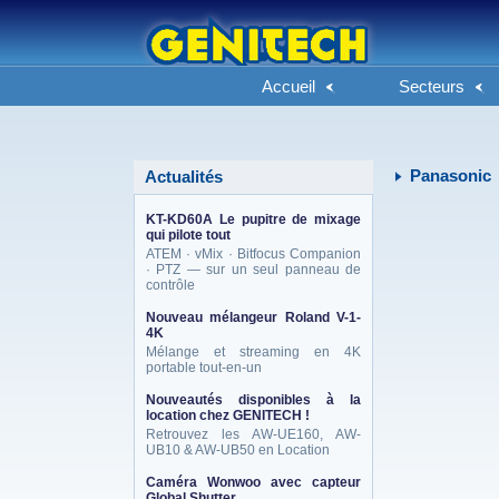
Accueil
Secteurs
Panasonic
Actualités
KT-KD60A Le pupitre de mixage
qui pilote tout
ATEM · vMix · Bitfocus Companion
· PTZ — sur un seul panneau de
contrôle
Nouveau mélangeur Roland V-1-
4K
Mélange et streaming en 4K
portable tout-en-un
Nouveautés disponibles à la
location chez GENITECH !
Retrouvez les AW-UE160, AW-
UB10 & AW-UB50 en Location
Caméra Wonwoo avec capteur
Global Shutter