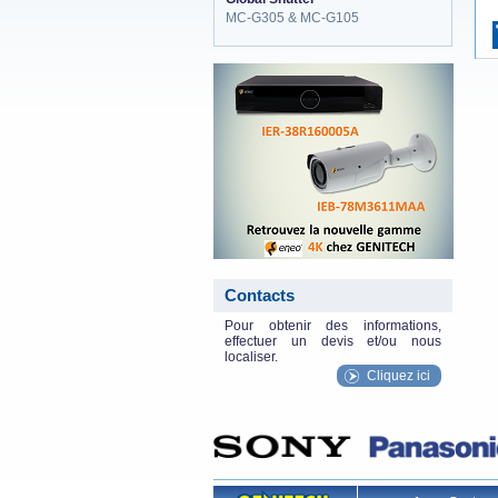
MC-G305 & MC-G105
eneo_actu.png
Contacts
Pour obtenir des informations,
effectuer un devis et/ou nous
localiser.
Cliquez ici