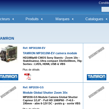
Conditi
cteurs
Produits
Marques
Catalogues
TAMRON
Ref: MP3010M-EV
TAMRON MP3010M-EV camera module
HD1080p60 CMOS Sony Starvis - Zoom 10x -
Stabilisateur, Ultra compact 33x43x59mm, 70g-
Sorties : LVDS, HDMI, USB & VBS
Plus de détails
Ref: MP2030-GS
Module Global Shutter Zoom 30x
MP2030-GS Module Camera Global Shutter
Capteur 1/1.8" - Full HD 1080P60 - F=6.5 -
195mm - alim 6-12V DC - poids g - sortie VBS