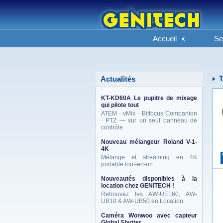
Accueil
Se
Actualités
KT-KD60A Le pupitre de mixage
qui pilote tout
ATEM · vMix · Bitfocus Companion
· PTZ — sur un seul panneau de
contrôle
Nouveau mélangeur Roland V-1-
4K
Mélange et streaming en 4K
portable tout-en-un
Nouveautés disponibles à la
location chez GENITECH !
Retrouvez les AW-UE160, AW-
UB10 & AW-UB50 en Location
Caméra Wonwoo avec capteur
Global Shutter