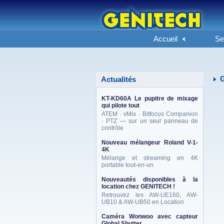
Accueil
Se
G
Actualités
KT-KD60A Le pupitre de mixage
qui pilote tout
ATEM · vMix · Bitfocus Companion
· PTZ — sur un seul panneau de
contrôle
Nouveau mélangeur Roland V-1-
4K
Mélange et streaming en 4K
portable tout-en-un
Nouveautés disponibles à la
location chez GENITECH !
Retrouvez les AW-UE160, AW-
UB10 & AW-UB50 en Location
Caméra Wonwoo avec capteur
Global Shutter