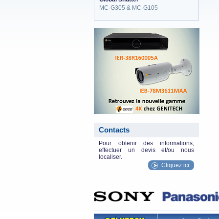
MC-G305 & MC-G105
eneo_actu.png
Contacts
Pour obtenir des informations,
effectuer un devis et/ou nous
localiser.
Cliquez ici