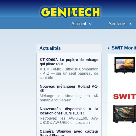
Accueil
Secteurs
SWIT Monit
Actualités
KT-KD60A Le pupitre de mixage
qui pilote tout
ATEM · vMix · Bitfocus Companion
· PTZ — sur un seul panneau de
contrôle
Nouveau mélangeur Roland V-1-
4K
Mélange et streaming en 4K
portable tout-en-un
Nouveautés disponibles à la
location chez GENITECH !
Retrouvez les AW-UE160, AW-
UB10 & AW-UB50 en Location
Caméra Wonwoo avec capteur
Global Shutter