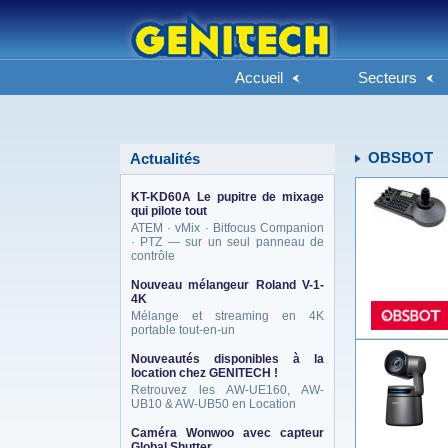
Accueil
Secteurs
OBSBOT
Actualités
KT-KD60A Le pupitre de mixage
qui pilote tout
ATEM · vMix · Bitfocus Companion
· PTZ — sur un seul panneau de
contrôle
Nouveau mélangeur Roland V-1-
4K
Mélange et streaming en 4K
portable tout-en-un
Nouveautés disponibles à la
location chez GENITECH !
Retrouvez les AW-UE160, AW-
UB10 & AW-UB50 en Location
Caméra Wonwoo avec capteur
Global Shutter