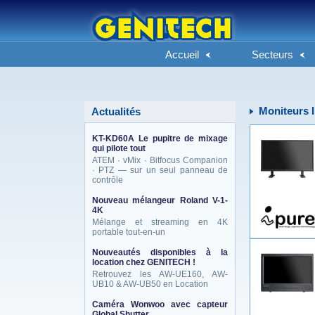
Accueil
Secteurs
Moniteurs 
Actualités
KT-KD60A Le pupitre de mixage
qui pilote tout
ATEM · vMix · Bitfocus Companion
· PTZ — sur un seul panneau de
contrôle
Nouveau mélangeur Roland V-1-
4K
Mélange et streaming en 4K
portable tout-en-un
Nouveautés disponibles à la
location chez GENITECH !
Retrouvez les AW-UE160, AW-
UB10 & AW-UB50 en Location
Caméra Wonwoo avec capteur
Global Shutter