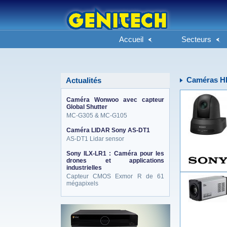
Accueil
Secteurs
Caméras H
Actualités
Caméra Wonwoo avec capteur
Global Shutter
MC-G305 & MC-G105
Caméra LIDAR Sony AS-DT1
AS-DT1 Lidar sensor
Sony ILX-LR1 : Caméra pour les
drones et applications
industrielles
Capteur CMOS Exmor R de 61
mégapixels
eneo_actu.png