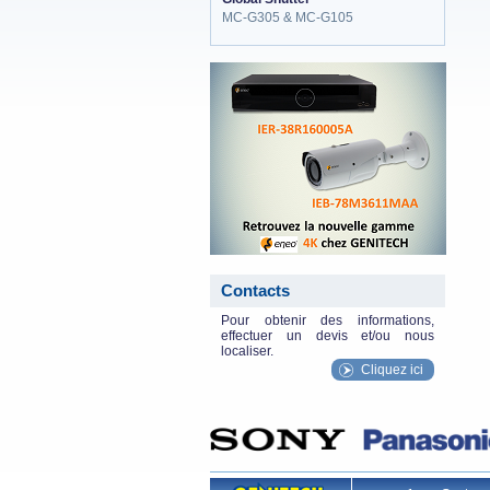
MC-G305 & MC-G105
eneo_actu.png
Contacts
Pour obtenir des informations,
effectuer un devis et/ou nous
localiser.
Cliquez ici