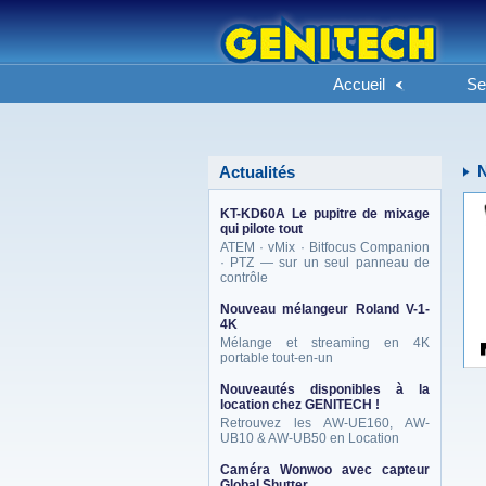
Accueil
Se
Actualités
KT-KD60A Le pupitre de mixage
qui pilote tout
ATEM · vMix · Bitfocus Companion
· PTZ — sur un seul panneau de
contrôle
Nouveau mélangeur Roland V-1-
4K
Mélange et streaming en 4K
portable tout-en-un
Nouveautés disponibles à la
location chez GENITECH !
Retrouvez les AW-UE160, AW-
UB10 & AW-UB50 en Location
Caméra Wonwoo avec capteur
Global Shutter