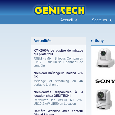
Accueil
Secteurs
Sony
Actualités
KT-KD60A Le pupitre de mixage
qui pilote tout
ATEM · vMix · Bitfocus Companion
· PTZ — sur un seul panneau de
contrôle
Nouveau mélangeur Roland V-1-
4K
Mélange et streaming en 4K
portable tout-en-un
Nouveautés disponibles à la
location chez GENITECH !
Retrouvez les AW-UE160, AW-
UB10 & AW-UB50 en Location
Caméra Wonwoo avec capteur
Global Shutter