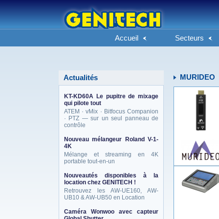
Accueil
Secteurs
MURIDEO
Actualités
KT-KD60A Le pupitre de mixage
qui pilote tout
ATEM · vMix · Bitfocus Companion
· PTZ — sur un seul panneau de
contrôle
Nouveau mélangeur Roland V-1-
4K
Mélange et streaming en 4K
portable tout-en-un
Nouveautés disponibles à la
location chez GENITECH !
Retrouvez les AW-UE160, AW-
UB10 & AW-UB50 en Location
Caméra Wonwoo avec capteur
Global Shutter